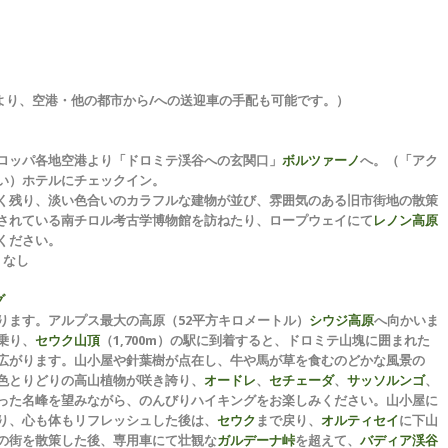
より、空港・他の都市から/への送迎車の手配も可能です。）
ロッパ各地空港より「ドロミテ渓谷への玄関口」
ボルツァーノ
へ。（「アク
い）ホテルにチェックイン。
く残り、淡い色合いのカラフルな建物が並び、雰囲気のある旧市街地の散策
されている南チロル考古学博物館を訪ねたり、ロープウェイにて
レノン高原
ください。
 なし
グ
ります。アルプス最大の高原（52平方キロメートル）
シウジ高原
へ向かいま
乗り、
セウク山頂
（1,700m）の駅に到着すると、ドロミテ山塊に囲まれた
広がります。山小屋や針葉樹が点在し、牛や馬が草を食むのどかな風景の
色とりどりの高山植物が咲き誇り、
オードレ
、
セチェーダ
、
サッソルンゴ
、
った名峰を望みながら、のんびりハイキングをお楽しみください。山小屋に
り、心も体もリフレッシュした後は、
セウク
まで戻り、
オルティセイ
に下山
の街を散策した後、専用車にて壮観な
ガルデーナ峠
を超えて、
バディア渓谷