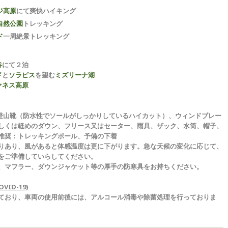
ジ高原
にて爽快ハイキング
自然公園
トレッキング
ド
一周絶景トレッキング
谷
にて２泊
ド
と
ソラピス
を望む
ミズリーナ湖
ァネス高原
登山靴（防水性でソールがしっかりしているハイカット）、ウィンドブレー
しくは軽めのダウン、フリース又はセーター、雨具、ザック、水筒、帽子、
推奨：トレッキングポール、予備の下着
りあり、風があると体感温度は更に下がります。急な天候の変化に応じて、
をご準備していらしてください。
、マフラー、ダウンジャケット等の厚手の防寒具をお持ちください。
ID-19)
ており、車両の使用前後には、アルコール消毒や除菌処理を行っておりま