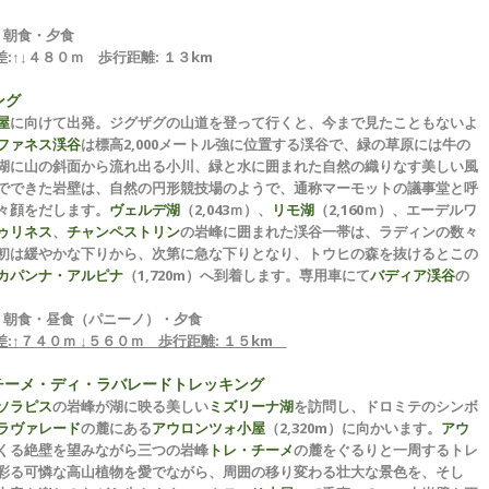
 朝食・夕食
:↑↓４８０ｍ 歩行距離: １３km
ング
屋
に向けて出発。ジグザグの山道を登って行くと、今まで見たこともないよ
ファネス渓谷
は標高2,000メートル強に位置する渓谷で、緑の草原には牛の
湖に山の斜面から流れ出る小川、緑と水に囲まれた自然の織りなす美しい風
でできた岩壁は、自然の円形競技場のようで、通称マーモットの議事堂と呼
々顔をだします。
ヴェルデ湖
（2,043ｍ）、
リモ湖
（2,160ｍ）、エーデルワ
ゥリネス
、
チャンペストリン
の岩峰に囲まれた渓谷一帯は、ラディンの数々
初は緩やかな下りから、次第に急な下りとなり、トウヒの森を抜けるとこの
カパンナ・アルピナ
（1,720m）へ到着します。専用車にて
バディア渓谷
の
 朝食・昼食（パニーノ）・夕食
差:↑７４０ｍ ↓５６０ｍ 歩行距離: １５km
チーメ・ディ・ラバレードトレッキング
ソラピス
の岩峰が湖に映る美しい
ミズリーナ湖
を訪問し、ドロミテのシンボ
ラヴァレード
の麓にある
アウロンツォ小屋
（2,320m）に向かいます。
アウ
くる絶壁を望みながら三つの岩峰
トレ・チーメ
の麓をぐるりと一周するトレ
彩る可憐な高山植物を愛でながら、周囲の移り変わる壮大な景色を、そし