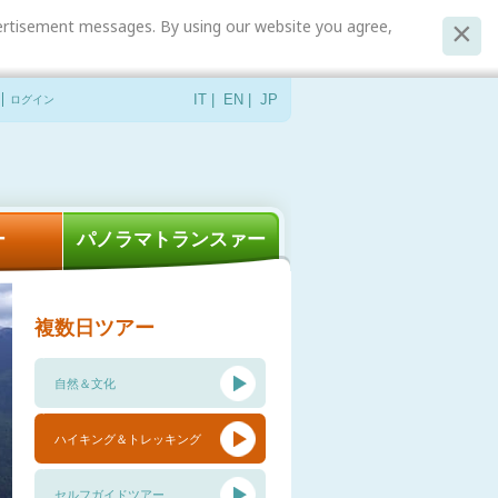
dvertisement messages. By using our website you agree,
ログイン
IT
|
EN
|
JP
ー
パノラマトランスァー
複数日ツアー
自然＆文化
ハイキング＆トレッキング
セルフガイドツアー