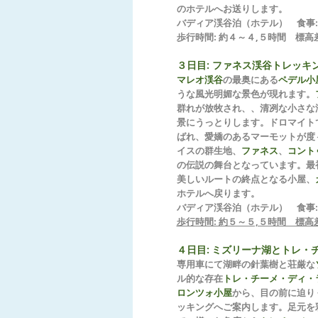
のホテルへお送りします。
バディア渓谷泊（ホテル） 食事:
歩行時間: 約４～４,５時間 標高差
３日目:
ファネス渓谷トレッキ
マレオ渓谷
の最奥にある
ペデル小
うな風光明媚な景色が現れます。
群れが放牧され、、清冽な小さな
景にうっとりします。ドロマイト
ばれ、愛嬌のあるマーモットが度
イスの群生地、
ファネス
、
コント
の伝説の舞台となっています。最
美しいルートの終点となる小屋、
ホテルへ戻ります。
バディア渓谷泊（ホテル） 食事:
歩行時間: 約５～５,５時間 標高
４日目
:
ミズリーナ湖とトレ・
専用車にて湖畔の針葉樹と荘厳な
ル的な存在
トレ・チーメ・ディ・
ロンツォ小屋
から、目の前に迫り
ッキングへご案内します。足元を