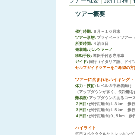
ツアー概要
旅行日程
ツアー概要
催行時期:
６月～１０月末
ツアー形態:
プライベートツアー
所要時間:
４泊５日
発着地:
ボルツァーノ
移動手段:
運転手付き専用車
ガイド:
同行（イタリア語、ドイ
セルフガイドツアーをご希望の方
ツアーに含まれるハイキング・
体力・技術:
レベル３中級者向け
（アップダウンが多く、長距離を
難易度:
アップダウンのあるコー
２日目:
歩行距離:約１３km 歩行時
３日目:
歩行距離:約１５km 歩行
４日目:
歩行距離:約９,５km 歩行
ハイライト
毎日スペクタクルなトレッキング