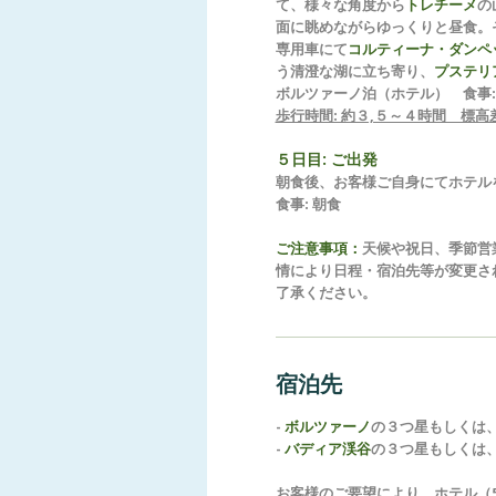
て、様々な角度から
トレチーメ
の
面に眺めながらゆっくりと昼食。
専用車にて
コルティーナ・ダンペ
う清澄な湖に立ち寄り、
プステリ
ボルツァーノ泊（ホテル） 食事:
歩行時間: 約３,５～４時間 標高差
５日目: ご出発
朝食後、お客様ご自身にてホテル
食事: 朝食
ご注意事項：
天候や祝日、季節営
情により日程・宿泊先等が変更さ
了承ください。
宿泊先
-
ボルツァーノ
の３つ星もしくは
-
バディア渓谷
の３つ星もしくは
お客様のご要望により、ホテル（