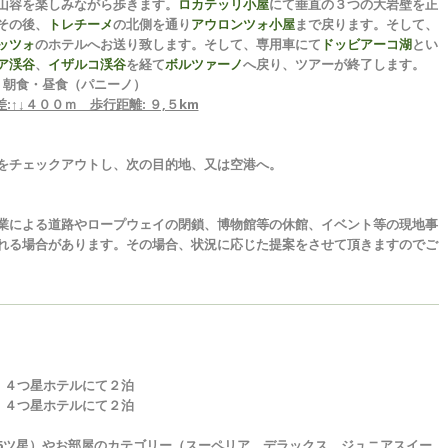
山容を楽しみながら歩きます。
ロカテッリ小屋
にて垂直の３つの大岩壁を正
その後、
トレチーメ
の北側を通り
アウロンツォ小屋
まで戻ります。そして、
ッツォ
のホテルへお送り致します。そして、専用車にて
ドッビアーコ湖
とい
ア渓谷
、
イザルコ渓谷
を経て
ボルツァーノ
へ戻り、ツアーが終了します。
 朝食・昼食（パニーノ）
:↑↓４００ｍ 歩行距離: ９,５km
をチェックアウトし、次の目的地、又は空港へ。
業による道路やロープウェイの閉鎖、博物館等の休館、イベント等の現地事
れる場合があります。その場合、状況に応じた提案をさせて頂きますのでご
、４つ星ホテルにて２泊
、４つ星ホテルにて２泊
5ツ星）やお部屋のカテゴリー（スーペリア、デラックス、ジュニアスイー