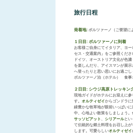
旅行日程
発着地:
ボルツァーノ（ご要望に
１日目:
ボルツァーノに到着
お客様ご自身にてイタリア、ヨー
セス・交通案内」をご参照くださ
ドイツ、オーストリア文化が色濃
を楽しんだり、アイスマンが展示
へ登ったりと思い思いにお過ごし
ボルツァーノ泊（ホテル） 食事:
２日目
:
シウジ高原トレッキン
現地ガイドがホテルにお迎えに参
す。
オルティゼイ
からゴンドラに
緑豊かな牧草地が眼前いっぱいに
中、心地よい散策をしましょう。
サッソピアット
、
シリアール
とい
て伝統的な郷土料理をお召し上が
します。可愛らしい
オルティゼイ