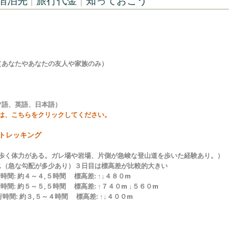
宿泊先
旅行代金
知っておこう
（あなたやあなたの友人や家族のみ）
ツ語、英語、日本語）
は、こちらをクリックしてください。
トレッキング
歩く体力がある。ガレ場や岩場、片側が急峻な登山道を歩いた経験あり。）
ス（急な勾配が多少あり）３日目は標高差が比較的大きい
間: 約４～４,５時間 標高差: ↑↓４８０m
時間: 約５～５,５時間 標高差: ↑７４０m ↓５６０m
時間: 約３,５～４時間 標高差: ↑↓４００m