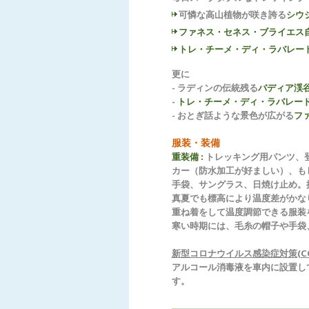
可憐な高山植物が咲き誇る
シウ
ファネス・セネス・ブライエス
トレ・チーメ・ディ・ラバレー
更に
- ラディンの伝統残る
バディア渓
-
トレ・チーメ・ディ・ラバレー
- おとぎ話ような景色が広がる
フ
服装・装備
重装備 :
トレッキング用パンツ、
カー（防水加工が好ましい）、も
手袋、サングラス、日焼け止め。
真夏でも標高により温度差がかな
重ね着をして温度調節できる服装
寒い時期には、毛糸の帽子や手袋
新型コロナウイルス感染症対策(COV
アルコール消毒液を車内に設置し
す。