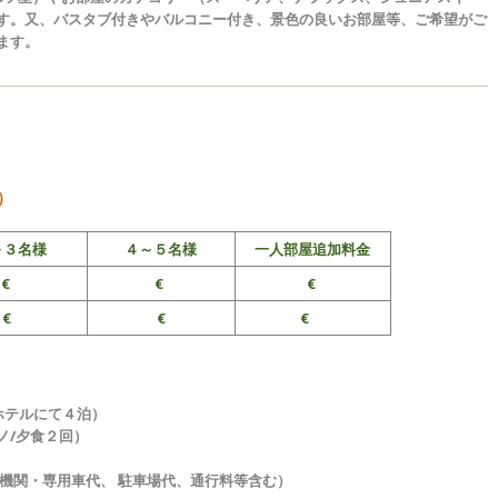
す。又、バスタブ付きやバルコニー付き、景色の良いお部屋等、ご希望がご
ます。
）
～３名様
４～５名様
一人部屋追加料金
€
€
€
€
€
€
ホテルにて４泊）
ノ/夕食２回）
通機関・専用車代、 駐車場代、通行料等含む）