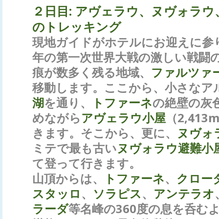
２日目
:
アヴェラウ、ヌヴォラウ
のトレッキング
現地ガイドがホテルにお迎えに参
年の第一次世界大戦の激しい戦闘
痕が数多く残る地域、
ファルツァ
移動します。ここから、小さなア
湖
を通り、
トファーネ
の絶壁の灰
めながら
アヴェラウ小屋
（2,41
きます。そこから、更に、
ヌヴォ
ミテで最も古い
ヌヴォラウ避難小
て登って行きます。
山頂からは、
トファーネ
、
クロー
スタッロ
、
ソラピス
、
アンテラオ
ラーダ
等名峰の360度の息を呑む