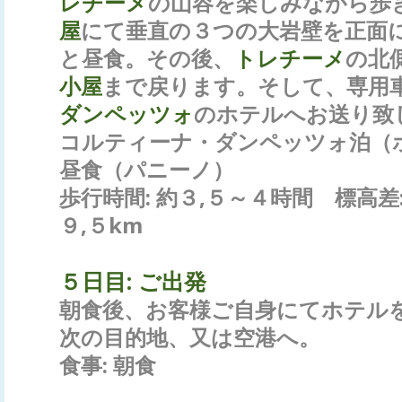
レチーメ
の山容を楽しみながら歩
屋
にて垂直の３つの大岩壁を正面
と昼食。その後、
トレチーメ
の北
小屋
まで戻ります。そして、専用
ダンペッツォ
のホテルへお送り致
コルティーナ・ダンペッツォ泊（ホ
昼食（パニーノ）
歩行時間: 約３,５～４時間 標高差
９,５km
５日目: ご出発
朝食後、お客様ご自身にてホテル
次の目的地、又は空港へ。
食事: 朝食