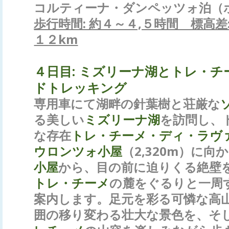
コルティーナ・ダンペッツォ泊（ホ
歩行時間: 約４～４,５時間 標高差
１２km
４日目
:
ミズリーナ湖とトレ・チ
ドトレッキング
専用車にて湖畔の針葉樹と荘厳な
る美しい
ミズリーナ湖
を訪問し、
な存在
トレ・チーメ・ディ・ラヴ
ウロンツォ小屋
（2,320m）に向
小屋
から、目の前に迫りくる絶壁
トレ・チーメ
の麓をぐるりと一周
案内します。足元を彩る可憐な高
囲の移り変わる壮大な景色を、そ