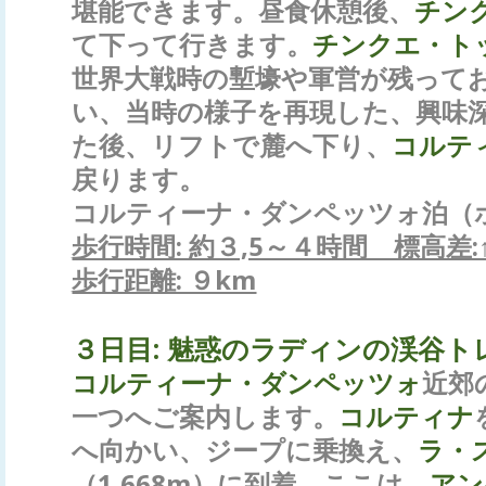
堪能できます。昼食休憩後、
チン
て下って行きます。
チンクエ・ト
世界大戦時の塹壕や軍営が残って
い、当時の様子を再現した、興味
た後、リフトで麓へ下り、
コルテ
戻ります。
コルティーナ・ダンペッツォ泊（ホ
歩行時間: 約３,5～４時間 標高差
歩行距離: ９km
３日目:
魅惑のラディンの渓谷ト
コルティーナ・ダンペッツォ
近郊
一つへご案内します。
コルティナ
へ向かい、ジープに乗換え、
ラ・
（1,668m）に到着。ここは、
アン