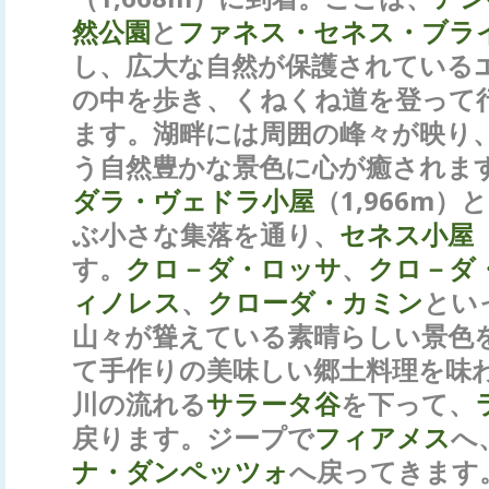
然公園
と
ファネス・セネス・ブラ
し、広大な自然が保護されている
の中を歩き、くねくね道を登って
ます。湖畔には周囲の峰々が映り
う自然豊かな景色に心が癒されま
ダラ・ヴェドラ小屋
（1,966m
ぶ小さな集落を通り、
セネス小屋
す。
クロ－ダ・ロッサ
、
クロ－ダ
ィノレス
、
クローダ・カミン
とい
山々が聳えている素晴らしい景色
て手作りの美味しい郷土料理を味
川の流れる
サラータ谷
を下って、
戻ります。ジープで
フィアメス
へ
ナ・ダンペッツォ
へ戻ってきます