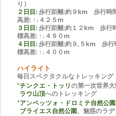
り）
２日目:
歩行距離:約９km 歩行時間
高差: ↑↓４２５m
３日目:
歩行距離:約１２km 歩行
標高差: ↑↓４９０m
４日目:
歩行距離:約９,５km 歩行
標高差: ↑↓４００m
ハイライト
毎日スペクタクルなトレッキング
チンクエ・トッリ
の第一次世界大
ラウ山頂
へのトレッキング
アンペッツォ・ドロミテ自然公園
ブライエス自然公園
、魅惑のラデ