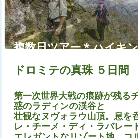
複数日ツアー * ハイキ
グ
ドロミテの真珠 ５日間
第一次世界大戦の痕跡が残る
惑のラディンの渓谷と
壮観なヌヴォラウ山頂。息を
レ・チーメ・ディ・ラバレー
エレガントなリゾート地、コ