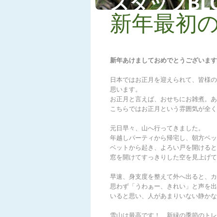
スタッフBL
新年最初
新年あけましておめでとうございます
日本ではお正月を迎えられて、皆様の
思います。
お正月と言えば、おせちにお雑煮。あ
こちらではお正月という雰囲気が全く
元日早々、山へ行ってきました。
年越しパーティから帰宅し、朝方ベッ
ベットから起き、よろい戸を開けると
窓を開けてすっきりした空を見上げて
早速、身支度を整えて外へ出ると、カ
思わず「うわぁー、きれい」と声を出
いると思い、人があまりいない静かな
雪山は最高です！ 新緑の季節のトレッ