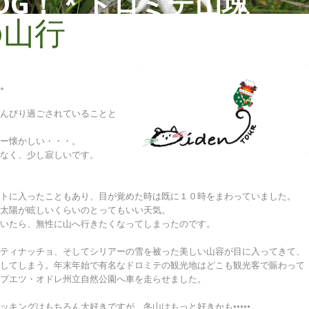
OG！ * ドロミテ山塊
の山行
。
んびり過ごされていることと
ー懐かしい・・・。
なく、少し寂しいです。
トに入ったこともあり、目が覚めた時は既に１０時をまわっていました。
太陽が眩しいくらいのとってもいい天気。
いたら、無性に山へ行きたくなってしまったのです。
ティナッチョ、そしてシリアーの雪を被った美しい山容が目に入ってきて、
してしまう。年末年始で有名なドロミテの観光地はどこも観光客で賑わって
プエツ・オドレ州立自然公園へ車を走らせました。
キングはもちろん大好きですが、冬山はもっと好きかも•••••。