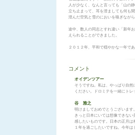
人が少なく、なんと言っても「山の
立ち止まって、耳を澄ましても何も
澄んだ空気と雪のにおいを嗅ぎながら
途中、数人の同志とすれ違い「新年お
えられることができました。
２０１２年、平和で穏やかな一年であ
コメント
オイデンツアー
そうですね。私は、やっぱり自然
ください。ドロミテを一緒にトレ
谷 雅之
明けましておめでとうございます
きっと日本にいては想像できない
感したいものです。日本の正月は
１年を過ごしたいですね。今年は