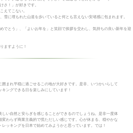
静けさ！」が好きです。
聞こえてこない。
、雪に埋もれた山道を歩いていると何とも言えない安堵感に包まれます。
めでとう」、「よいお年を」と笑顔で挨拶を交わし、気持ちの良い新年を迎
りますように！
に囲まれ平穏に過ごせるこの地が大好きです。是非、いつかいらして
ッキングできる日を楽しみにしています！
。
美しい自然と安らぎを感じることができるのでしょうね。是非一度体
相変わらず商業主義的で慌ただしい感じです。心が休まる、穏やかな
トレッキングを日本で始めてみようかと思っています。では！