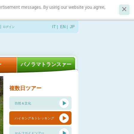
dvertisement messages. By using our website you agree,
ログイン
IT
|
EN
|
JP
ー
パノラマトランスァー
複数日ツアー
自然＆文化
ハイキング＆トレッキング
セルフガイドツアー