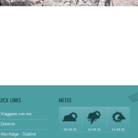
Viaggiare con noi
Dolomiti
09.08.26
10.08.26
11.08.26
Alto Adige - Südtirol