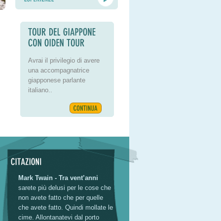
Avrai il privilegio di avere
una accompagnatrice
giapponese parlante
italiano..
Mark Twain - Tra vent’anni
sarete più delusi per le cose che
non avete fatto che per quelle
che avete fatto. Quindi mollate le
cime. Allontanatevi dal porto