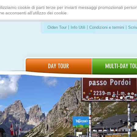
ilizziamo cookie di parti terze per inviarti messaggi promozionali person
e acconsenti all’utilizzo dei cookie.
Oiden Tour
Info Utili
Condizioni e termini
Scriv