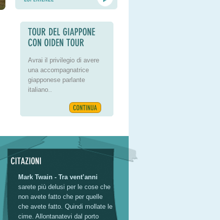
Avrai il privilegio di avere
una accompagnatrice
giapponese parlante
italiano..
Mark Twain - Tra vent’anni
sarete più delusi per le cose che
non avete fatto che per quelle
che avete fatto. Quindi mollate le
cime. Allontanatevi dal porto