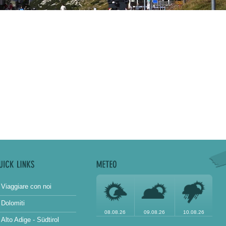
Viaggiare con noi
Dolomiti
08.08.26
09.08.26
10.08.26
Alto Adige - Südtirol