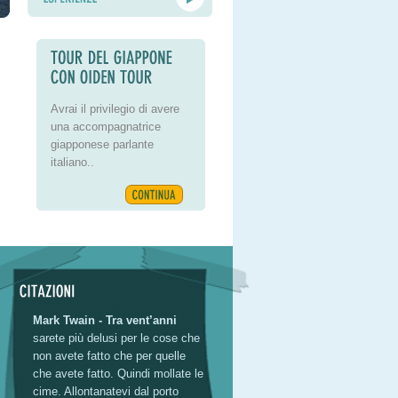
Avrai il privilegio di avere
una accompagnatrice
giapponese parlante
italiano..
Mark Twain - Tra vent’anni
sarete più delusi per le cose che
non avete fatto che per quelle
che avete fatto. Quindi mollate le
cime. Allontanatevi dal porto