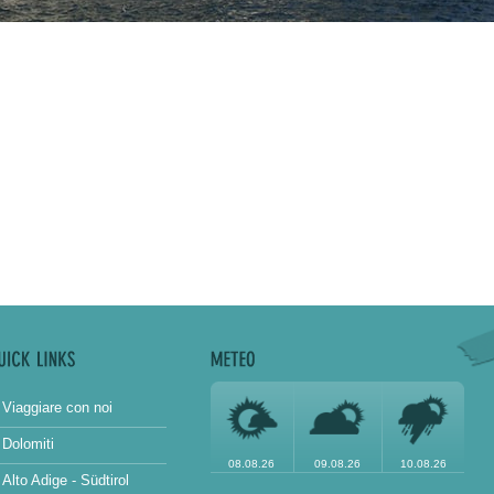
Viaggiare con noi
Dolomiti
08.08.26
09.08.26
10.08.26
Alto Adige - Südtirol