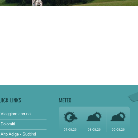
Viaggiare con noi
Dolomiti
07.08.26
08.08.26
09.08.26
Alto Adige - Südtirol