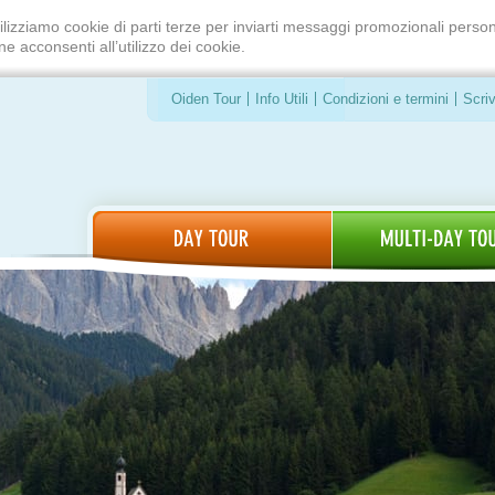
ilizziamo cookie di parti terze per inviarti messaggi promozionali person
e acconsenti all’utilizzo dei cookie.
Oiden Tour
Info Utili
Condizioni e termini
Scriv