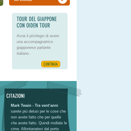
Avrai il privilegio di avere
una accompagnatrice
giapponese parlante
italiano..
Mark Twain - Tra vent’anni
sarete più delusi per le cose che
non avete fatto che per quelle
che avete fatto. Quindi mollate le
cime. Allontanatevi dal porto