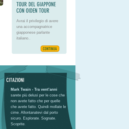
Avrai il privilegio di avere
una accompagnatrice
giapponese parlante
italiano..
Mark Twain - Tra vent’anni
sarete più delusi per le cose che
non avete fatto che per quelle
che avete fatto. Quindi mollate le
cime. Allontanatevi dal porto
sicuro. Esplorate. Sognate.
Scoprite.