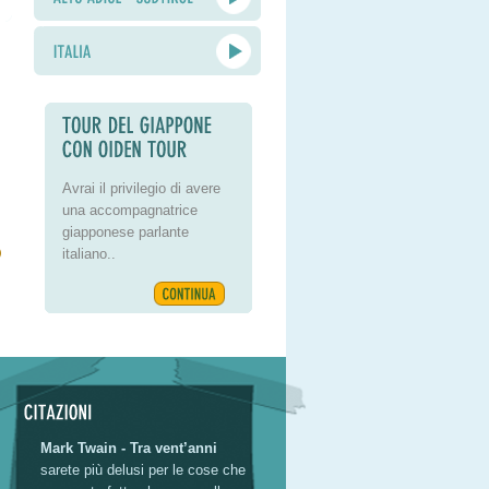
Avrai il privilegio di avere
una accompagnatrice
giapponese parlante
italiano..
Mark Twain - Tra vent’anni
sarete più delusi per le cose che